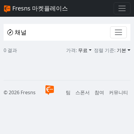
Fresns 마켓플레이스
채널
0 결과
가격:
무료
정렬 기준:
기본
© 2026 Fresns
팀
스폰서
참여
커뮤니티