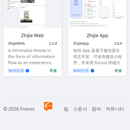
Zhijie Web
Zhijie App
ZhijieWeb
2.2.4
ZhijieApp
2.0.4
A minimalist theme in
知结 App 是基于微信原生
the form of information
语言开发，可发布微信小程
flow as an experience,
序，并采用 Donut 跨端方
with responsive design.
案编译为 iOS 和 Android
知结社区
知结社区
무료
무료
应用。
© 2026 Fresns
팀
스폰서
참여
커뮤니티