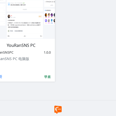
YouRanSNS PC
anSNSPC
1.0.0
RanSNS PC 电脑版
哥
무료