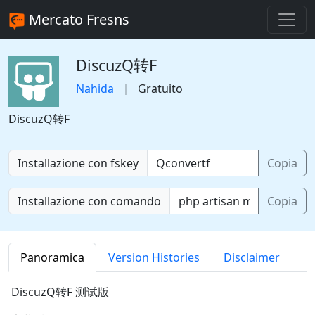
Mercato Fresns
DiscuzQ转F
Nahida
Gratuito
DiscuzQ转F
Installazione con fskey
Copia
Installazione con comando
Copia
Panoramica
Version Histories
Disclaimer
DiscuzQ转F 测试版