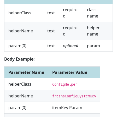
require
class
helperClass
text
d
name
require
helper
helperName
text
d
name
param[0]
text
optional
param
Body Example:
Parameter Name
Parameter Value
helperClass
ConfigHelper
helperName
fresnsConfigByItemKey
param[0]
itemKey Param