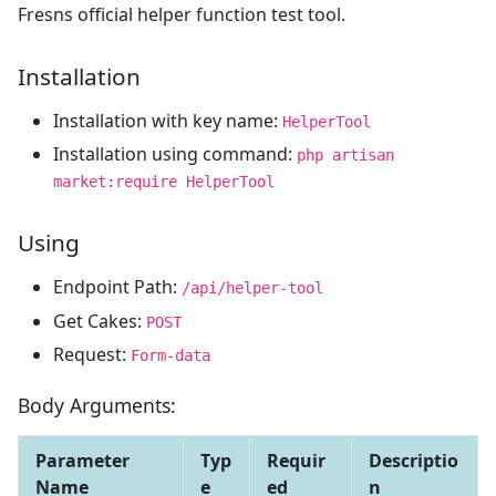
Fresns official helper function test tool.
Installation
Installation with key name:
HelperTool
Installation using command:
php artisan
market:require HelperTool
Using
Endpoint Path:
/api/helper-tool
Get Cakes:
POST
Request:
Form-data
Body Arguments:
Parameter
Typ
Requir
Descriptio
Name
e
ed
n