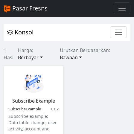
Pasar Fresns
Konsol
1
Harga:
Urutkan Berdasarkan:
Hasil
Berbayar
Bawaan
Subscribe Example
SubscribeExample
1.1.2
Subscribe example:
Data table change, user
activity, account and