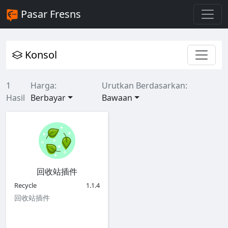
Pasar Fresns
Konsol
1
Harga:
Urutkan Berdasarkan:
Hasil
Berbayar
Bawaan
回收站插件
Recycle
1.1.4
回收站插件