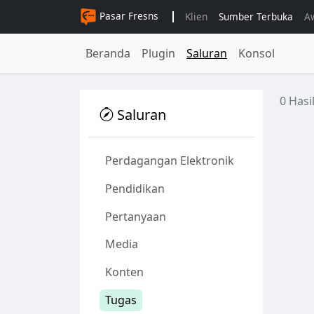
Pasar Fresns
Klien
Sumber Terbuka
A
Beranda
Plugin
Saluran
Konsol
0 Hasi
Saluran
Perdagangan Elektronik
Pendidikan
Pertanyaan
Media
Konten
Tugas