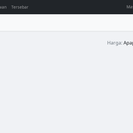
Ma
wan
Tersebar
l
Harga:
Apa