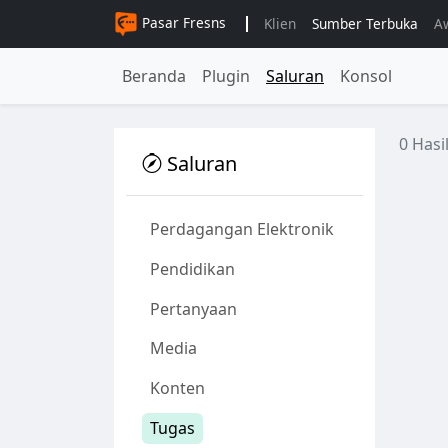
Pasar Fresns
Klien
Sumber Terbuka
A
Beranda
Plugin
Saluran
Konsol
0 Hasi
Saluran
Perdagangan Elektronik
Pendidikan
Pertanyaan
Media
Konten
Tugas