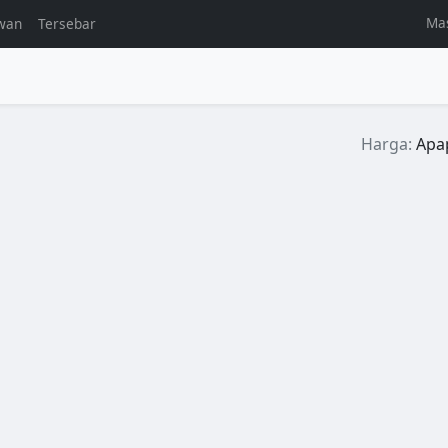
Ma
wan
Tersebar
l
Harga:
Apa