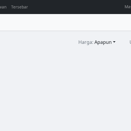
Ma
wan
Tersebar
l
Harga:
Apapun