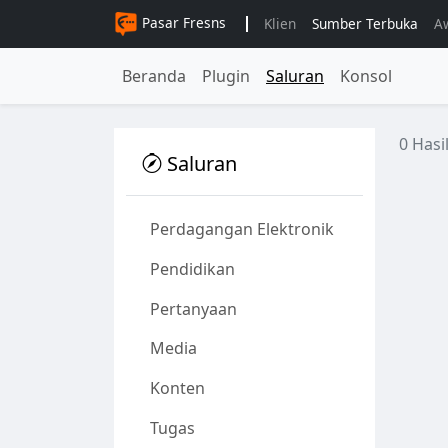
Pasar Fresns
Klien
Sumber Terbuka
A
Beranda
Plugin
Saluran
Konsol
0 Hasi
Saluran
Perdagangan Elektronik
Pendidikan
Pertanyaan
Media
Konten
Tugas