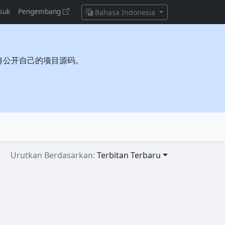
suk
Pengembang
Bahasa Indonesia
将公开自己的项目源码。
Urutkan Berdasarkan:
Terbitan Terbaru