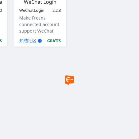
ate Logs
WeChat Login
.0
WeChatLogin
2.2.3
Make Fresns
connected account
support WeChat
login, support
知结社区
S
GRATIS
WeChat login for
website, mini
program, iOS app,
Android app.