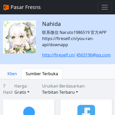
Pasar Fresns
Nahida
联系微信 Naruto1986519 官方APP
https://fireself.cn/you-ran-
api/downapp
http://fireself.cn/
4563196@qq.com
Klien
Sumber Terbuka
7
Harga:
Urutkan Berdasarkan:
Hasil
Gratis
Terbitan Terbaru