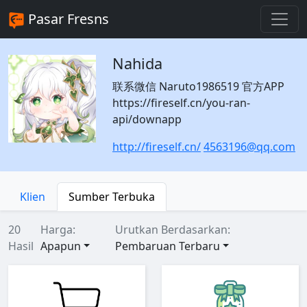
Pasar Fresns
Nahida
联系微信 Naruto1986519 官方APP
https://fireself.cn/you-ran-
api/downapp
http://fireself.cn/
4563196@qq.com
Klien
Sumber Terbuka
20
Harga:
Urutkan Berdasarkan:
Hasil
Apapun
Pembaruan Terbaru