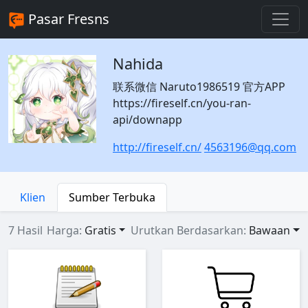
Pasar Fresns
Nahida
联系微信 Naruto1986519 官方APP
https://fireself.cn/you-ran-
api/downapp
http://fireself.cn/
4563196@qq.com
Klien
Sumber Terbuka
7 Hasil
Harga:
Gratis
Urutkan Berdasarkan:
Bawaan