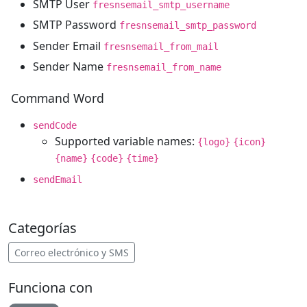
SMTP User
fresnsemail_smtp_username
SMTP Password
fresnsemail_smtp_password
Sender Email
fresnsemail_from_mail
Sender Name
fresnsemail_from_name
Command Word
sendCode
Supported variable names:
{logo}
{icon}
{name}
{code}
{time}
sendEmail
Categorías
Correo electrónico y SMS
Funciona con