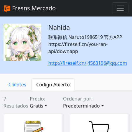
Fresns Mercado
Nahida
联系微信 Naruto1986519 官方APP
https://fireself.cn/you-ran-
api/downapp
http://fireself.cn/
4563196@qq.com
Clientes
Código Abierto
7
Precio:
Ordenar por:
Resultados
Gratis
Predeterminado