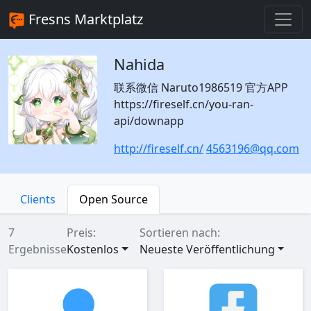
Fresns Marktplatz
Nahida
联系微信 Naruto1986519 官方APP
https://fireself.cn/you-ran-
api/downapp
http://fireself.cn/
4563196@qq.com
Clients
Open Source
7
Preis:
Sortieren nach:
Ergebnisse
Kostenlos
Neueste Veröffentlichung