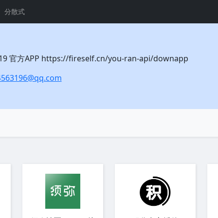
分散式
官方APP https://fireself.cn/you-ran-api/downapp
4563196@qq.com