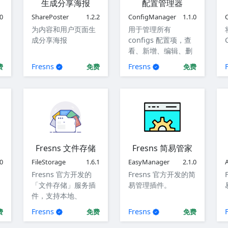
生成分享海报
配置管理器
.0
SharePoster
1.2.2
ConfigManager
1.1.0
为内容和用户页面生
用于管理所有
成分享海报
configs 配置项，查
看、新增、编辑、删
除全局配置项。
Fresns
Fresns
费
免费
免费
Fresns 文件存储
Fresns 简易管家
.0
FileStorage
1.6.1
EasyManager
2.1.0
Fresns 官方开发的
Fresns 官方开发的简
「文件存储」服务插
易管理插件。
件，支持本地、
FTP、SFTP 三种存储
Fresns
Fresns
费
免费
免费
方式。