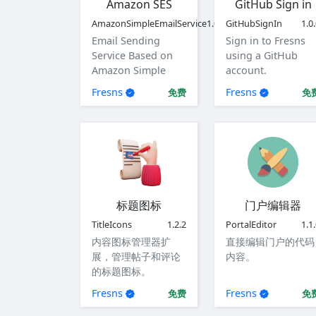
Amazon SES
GitHub Sign in
AmazonSimpleEmailService
1.0.0
GitHubSignIn
1.0
Email Sending
Sign in to Fresns
Service Based on
using a GitHub
Amazon Simple
account.
Email Service (SES)
Fresns
Fresns
免费
免
标题图标
门户编辑器
TitleIcons
1.2.2
PortalEditor
1.1
内容图标管理器扩
直接编辑门户的代码
展，管理帖子和评论
内容。
的标题图标。
Fresns
Fresns
免费
免