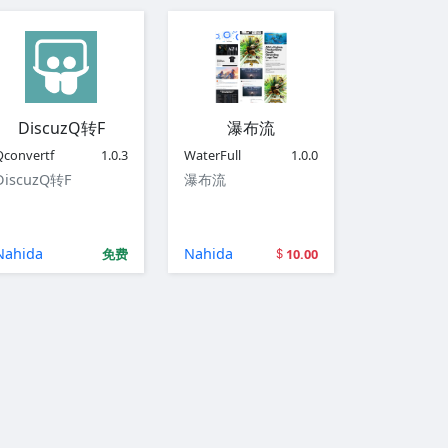
DiscuzQ转F
瀑布流
Qconvertf
1.0.3
WaterFull
1.0.0
DiscuzQ转F
瀑布流
Nahida
Nahida
免费
10.00