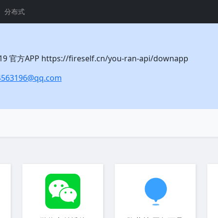
分布式
官方APP https://fireself.cn/you-ran-api/downapp
4563196@qq.com