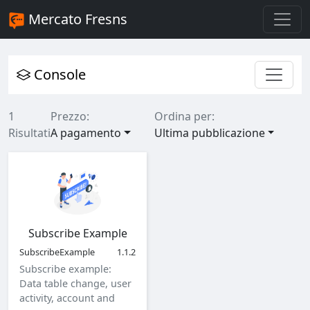
Mercato Fresns
Console
1
Prezzo:
Ordina per:
Risultati
A pagamento
Ultima pubblicazione
Subscribe Example
SubscribeExample
1.1.2
Subscribe example:
Data table change, user
activity, account and