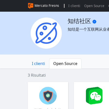
Mercato Fresns
I clienti
Open Source
知结社区
知结是一个互联网从业
I clienti
Open Source
3 Risultati