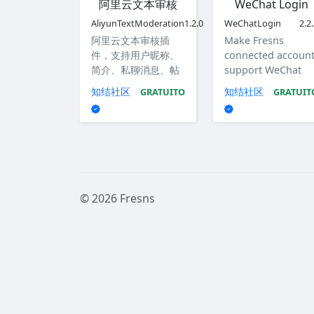
阿里云文本审核
WeChat Login
AliyunTextModeration
1.2.0
WeChatLogin
2.2
阿里云文本审核插
Make Fresns
件，支持用户昵称、
connected accoun
简介、私聊消息、帖
support WeChat
子和评论内容。
login, support
知结社区
知结社区
GRATUITO
GRATUIT
WeChat login for
website, mini
program, iOS app,
Android app.
© 2026 Fresns