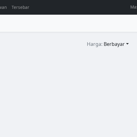
Ma
wan
Tersebar
l
Harga:
Berbayar