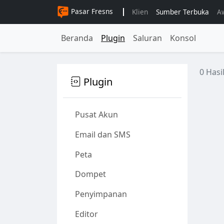
Pasar Fresns
Klien
Sumber Terbuka
A
Beranda
Plugin
Saluran
Konsol
0 Hasi
Plugin
Pusat Akun
Email dan SMS
Peta
Dompet
Penyimpanan
Editor