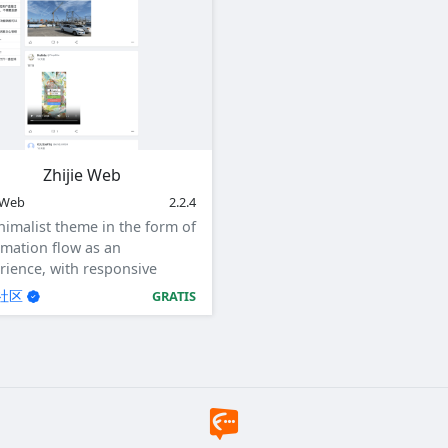
Zhijie Web
eWeb
2.2.4
nimalist theme in the form of
rmation flow as an
rience, with responsive
gn.
社区
GRATIS