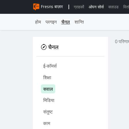
Fresns बाज़ार
ग्राहकों
ओपन सोर्स
क्लाउड
वित
होम
प्लगइन
चैनल
शान्ति
0 परिणा
चैनल
ई-कॉमर्स
शिक्षा
सवाल
मिडिया
संतुष्ट
काम