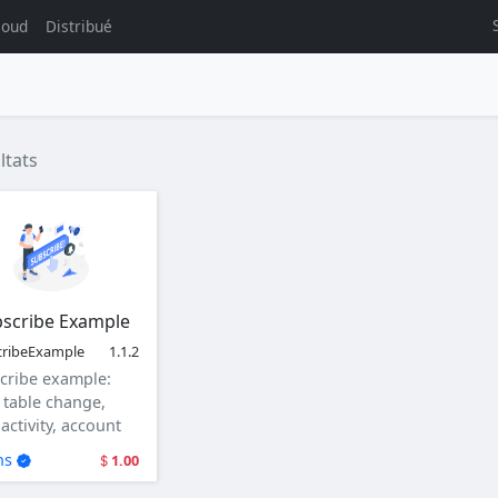
loud
Distribué
ltats
scribe Example
cribeExample
1.1.2
cribe example:
 table change,
activity, account
user login.
ns
1.00