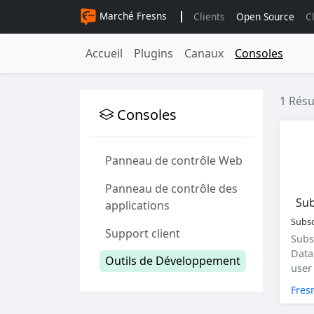
Marché Fresns
Clients
Open Source
C
Accueil
Plugins
Canaux
Consoles
1 Résu
Consoles
Panneau de contrôle Web
Panneau de contrôle des
Sub
applications
Subs
Support client
Subs
Data
Outils de Développement
user 
and 
Fres