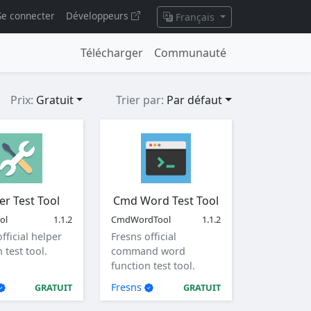
Se connecter
Développeurs
Français
Télécharger
Communauté
Prix:
Gratuit
Trier par:
Par défaut
er Test Tool
Cmd Word Test Tool
ol
1.1.2
CmdWordTool
1.1.2
fficial helper
Fresns official
 test tool.
command word
function test tool.
Fresns
GRATUIT
GRATUIT