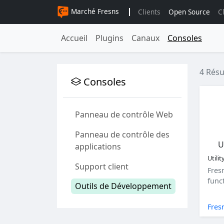
Marché Fresns
Clients
Open Source
C
Accueil
Plugins
Canaux
Consoles
4 Résu
Consoles
Panneau de contrôle Web
Panneau de contrôle des
U
applications
Utilit
Support client
Fresn
funct
Outils de Développement
Fres