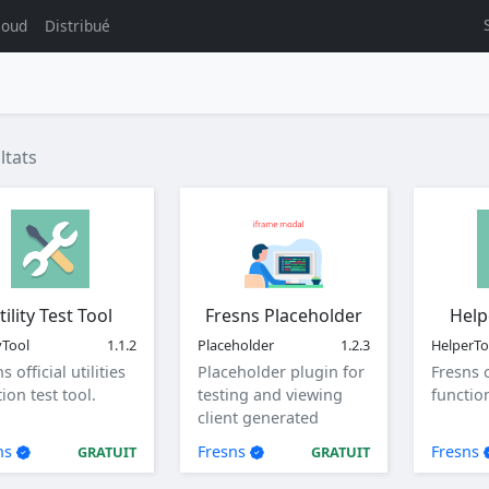
loud
Distribué
ltats
tility Test Tool
Fresns Placeholder
Help
yTool
1.1.2
Placeholder
1.2.3
HelperTo
s official utilities
Placeholder plugin for
Fresns o
ion test tool.
testing and viewing
function
client generated
parameters.
ns
Fresns
Fresns
GRATUIT
GRATUIT