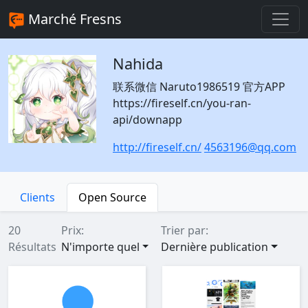
Marché Fresns
Nahida
联系微信 Naruto1986519 官方APP
https://fireself.cn/you-ran-
api/downapp
http://fireself.cn/
4563196@qq.com
Clients
Open Source
20
Prix:
Trier par:
Résultats
N'importe quel
Dernière publication