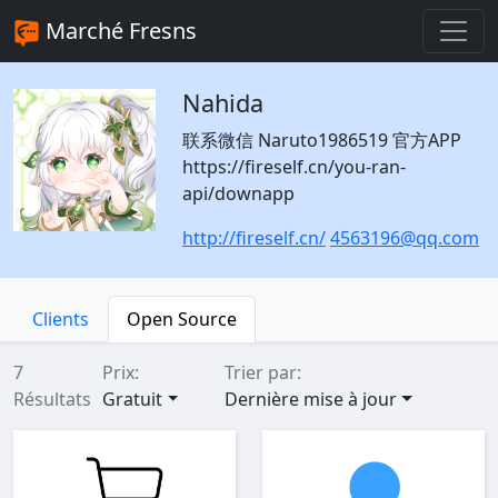
Marché Fresns
Nahida
联系微信 Naruto1986519 官方APP
https://fireself.cn/you-ran-
api/downapp
http://fireself.cn/
4563196@qq.com
Clients
Open Source
7
Prix:
Trier par:
Résultats
Gratuit
Dernière mise à jour