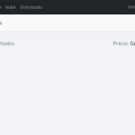
Ini
o
Nube
Distribuido
s
ltados
Precio:
Gr