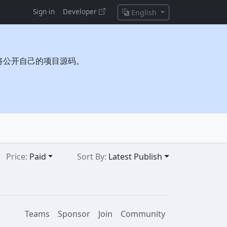
Sign in
Developer
English
将公开自己的项目源码。
Price:
Paid
Sort By:
Latest Publish
Teams
Sponsor
Join
Community