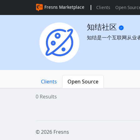
Fresns Marketplace
Clients
Open Sourc
知结社区
知结是一个互联网从业
Clients
Open Source
0 Results
© 2026 Fresns